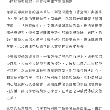
小時的學習旅程，也在今天畫下圓滿句點。
從最初認識隸書的基本筆法，到逐漸體會《曹全碑》典雅秀
逸、柔中帶剛的藝術特色，同學們一路跟隨老師學習「蠶頭
燕尾」、「波磔變化」、字體結構與章法佈局，也透過反覆
臨帖與練習，慢慢掌握隸書筆勢中的節奏與韻味。同時，老
師也帶領大家深入瞭解《曹全碑》的歷史背景、東漢隸書的
演變，以及書法中所蘊含的人文精神與美學修養。
今天繳交學習成果時，一張張作品展示在白板上，讓老師深
受感動。大家不只是學習書法技巧，更展現出持之以恆的學
習精神，以及對書法藝術真摯的熱愛。對於幾位特別用心、
勤奮練習的同學，老師也特別給予褒獎與鼓勵。老師更發自
內心地感謝石氏基金會，長期提供優良舒適的學習環境與各
項支援，讓同學們能夠安心學習，在筆墨之中感受傳統文化
之美。
這次的結業成果，同學們特別將作品書寫在扇面紙上。由於