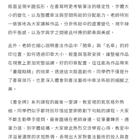
扇面呈現半圓弧形，在書寫時更考驗筆法的穩定性、字體大
小的變化，以及整體章法與空間佈局的分配能力。老師特別
一張張地為大家講解作品，分折佈局中的虛實變化、視平線
的平𧗾感，以及字與字之間彼此呼應的節奏與美感。
此外，老師也細心說明書法作品中「閒章」與「名章」的鈴
印位置，如何透過印章大小、輕重與落款安排，讓整幅作品
在視覺上更加完整協調。好的印章配置，往往能為作品帶來
「畫龍點睛」的效果。透過這次扇面創作，同學們不僅提升
了書寫技巧，也更深入體會到書法藝術中章法佈局的細膩之
美。
《曹全碑》系列課程的最後一堂課，教室裡的氣氛格外熱
絡。同學們似乎都特別珍惜這堂即將劃下句點的課程，大家
不斷主動舉手提問，最後圍繞在老師身邊，從筆畫轉折、運
筆力道、到字體結構，大家彼此熱烈交流學習心得，教室中
洋溢著濃厚的求知熱情，表現出大家對書法藝術的投入與喜