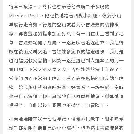
行本草療法。平常我也會帶著他去爬二千多呎的
Mission Peak，他輕快地蹬著四隻小細腿，像隻小山
羊般行走自如。行經的登山友看到小吉娃娃的精神模
樣，都會豎起拇指來加油打氣。有一回在山上看到了地
鼠，吉娃娃鬆開了拴繩，一路狂吠著追逐起來，我急得
跟在後面又叫又追，吉娃娃發瘋似的越跑越快，我則是
越跑越腿軟又害怕，因為一路追趕已到人煙罕至的另一
個山頭。正當又氣又急之際，吉娃娃終於停止奔跑了。
當我們回到正常的山路時，看到許多熱情的山友站在路
邊，給我英雄式的歡呼鼓掌，好像看了一場好戲，當時
覺得自己狼狽至極，真希望自己就像隻地鼠，鑽進地洞
裡得了。自此以後，我再也不帶他上山冒險了。
小吉娃娃陪了我十七個年頭，慢慢地也老了，很多時候
幾乎都是躺在他自己的小小窩裡，但仍然很喜歡陪著我