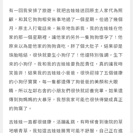
有一回我安排了旅遊，就把吉娃娃送回原主人家代為照
顧，和其它狗狗相安無事地過了一個星期。但過了幾個
月，原主人打電話來，無奈地告訴我，我的吉娃娃在他
家的那一個星期裡，讓他家的另外一隻狗狗懷孕了！他
原來以為是他家的狗狗貪吃，胖了個大肚子，結果卻是
珠胎暗結，很快就要生小狗仔了！他還特別強調，生下
來的小狗仔，我和我的吉娃娃要負起責任，真的讓我啼
笑皆非！結果我的吉娃娃小爸爸，很快迎接了五個健康
的小狗仔寶寶，每一隻都遺傳了狗爸爸的美顏和大眼
睛，所以左鄰右舍的小朋友們很快就認養完畢。如果遺
傳到狗媽媽的大暴牙，我想我家可能也很快得變成真正
的狗窩了。
吉娃娃一直都很健康，活蹦亂跳，有時候會到後院的草
地嚼青草，我知道吉娃娃腸胃可能不舒服，自己正在進