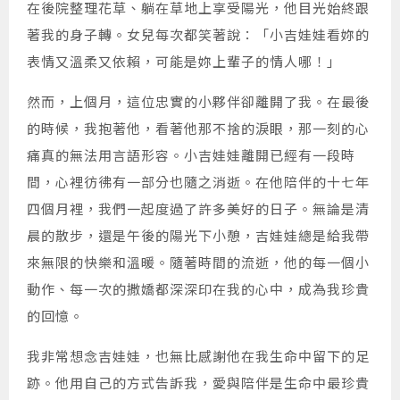
在後院整理花草、躺在草地上享受陽光，他目光始終跟
著我的身子轉。女兒每次都笑著說：「小吉娃娃看妳的
表情又溫柔又依賴，可能是妳上輩子的情人哪！」
然而，上個月，這位忠實的小夥伴卻離開了我。在最後
的時候，我抱著他，看著他那不捨的淚眼，那一刻的心
痛真的無法用言語形容。小吉娃娃離開已經有一段時
間，心裡彷彿有一部分也隨之消逝。在他陪伴的十七年
四個月裡，我們一起度過了許多美好的日子。無論是清
晨的散步，還是午後的陽光下小憩，吉娃娃總是給我帶
來無限的快樂和溫暖。隨著時間的流逝，他的每一個小
動作、每一次的撒嬌都深深印在我的心中，成為我珍貴
的回憶。
我非常想念吉娃娃，也無比感謝他在我生命中留下的足
跡。他用自己的方式告訴我，愛與陪伴是生命中最珍貴