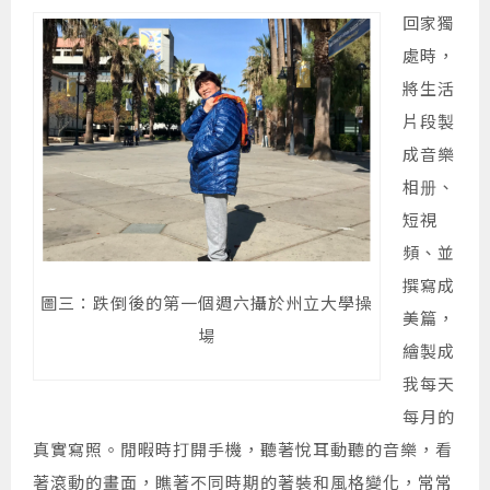
回家獨
處時，
將生活
片段製
成音樂
相册、
短視
頻、並
撰寫成
圖三：跌倒後的第一個週六攝於州立大學操
美篇，
場
繪製成
我每天
每月的
真實寫照。閒暇時打開手機，聽著悅耳動聽的音樂，看
著滾動的畫面，瞧著不同時期的著裝和風格變化，常常