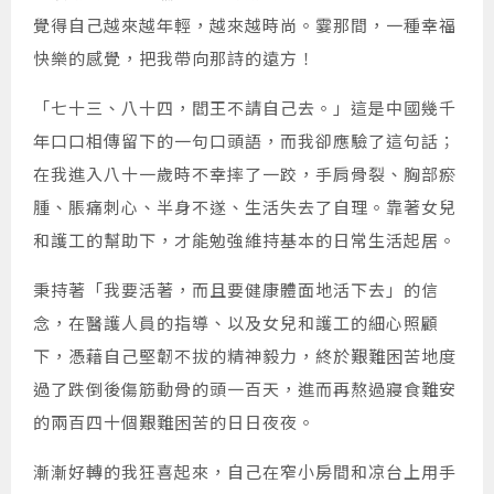
覺得自己越來越年輕，越來越時尚。霎那間，一種幸福
快樂的感覺，把我帶向那詩的遠方！
「七十三、八十四，閻王不請自己去。」這是中國幾千
年口口相傳留下的一句口頭語，而我卻應驗了這句話；
在我進入八十一歲時不幸摔了一跤，手肩骨裂、胸部瘀
腫、脹痛刺心、半身不遂、生活失去了自理。靠著女兒
和護工的幫助下，才能勉強維持基本的日常生活起居。
秉持著「我要活著，而且要健康體面地活下去」的信
念，在醫護人員的指導、以及女兒和護工的細心照顧
下，憑藉自己堅韌不拔的精神毅力，終於艱難困苦地度
過了跌倒後傷筋動骨的頭一百天，進而再熬過寢食難安
的兩百四十個艱難困苦的日日夜夜。
漸漸好轉的我狂喜起來，自己在窄小房間和凉台上用手