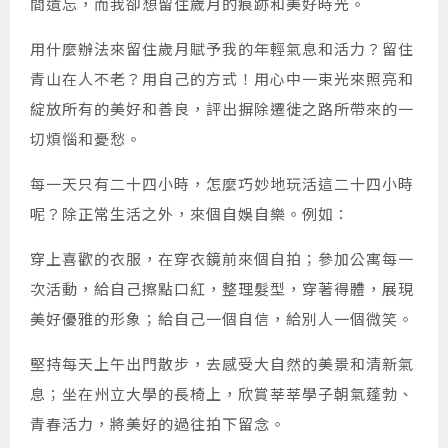
間遺忘，而我卻想留住歲月的痕跡和美好時光。
用什麼辦法來留住歲月賦予我的年輕氣息和活力？留住
青山在人不老？用自己的方式！用心中一束光來照亮和
綻放所有的美好和善良，評出摒除遷徙之路所帶來的一
切煩惱和憂愁。
每一天只有二十四小時，怎麼巧妙地玩活這二十四小時
呢？除正常生活之外，來個自娛自樂。例如：
穿上喜歡的衣服，在穿衣鏡前來個自拍；參加公寓每一
次活動，給自己擦點口紅，整理髮型，穿著得體，展現
美好優雅的形象；給自己一個自信，給別人一個微笑。
堅持每天上午出門散步，去感受大自然的美景和清新氣
息；坐在州立大學的長椅上，欣賞莘莘學子朝氣蓬勃、
青春活力，將美好的過往拍下留念。