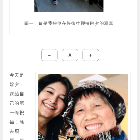
圖一：這是我摔倒在恢復中迎接除夕的寫真
縮
重
放
−
A
+
小
設
大
字
字
字
型
型
型
大
大
大
今天是
小。
小。
小。
除夕，
送給自
己的第
一條祝
福：除
去煩