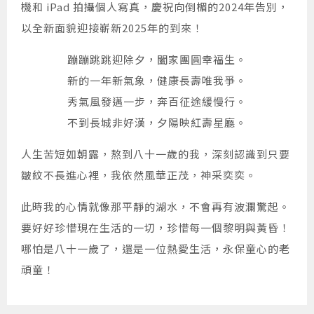
機和 iPad 拍攝個人寫真，慶祝向倒楣的2024年告別，
以全新面貌迎接嶄新2025年的到來！
蹦蹦跳跳迎除夕，闔家團圓幸福生。
新的一年新氣象，健康長壽唯我爭。
秀氣風發邁一步，奔百征途緩慢行。
不到長城非好漢，夕陽映紅壽星廳。
人生苦短如朝露，熬到八十一歲的我，深刻認識到只要
皺紋不長進心裡，我依然風華正茂，神采奕奕。
此時我的心情就像那平靜的湖水，不會再有波瀾驚起。
要好好珍惜現在生活的一切，珍惜每一個黎明與黃昏！
哪怕是八十一歲了，還是一位熱愛生活，永保童心的老
頑童！