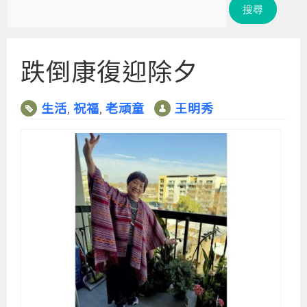
尋
關
鍵
跌倒康復迎除夕
字:
生活
祝福
老頑童
王明秀
,
,