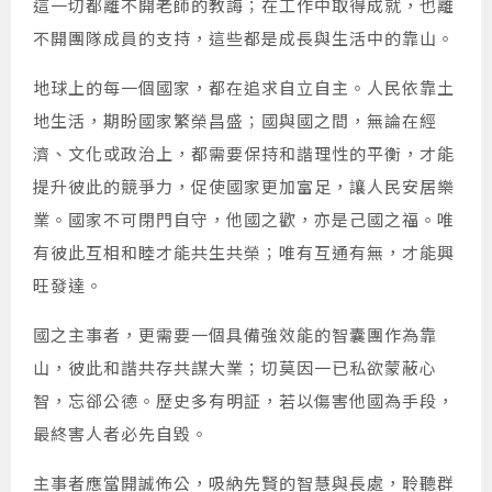
這一切都離不開老師的教誨；在工作中取得成就，也離
不開團隊成員的支持，這些都是成長與生活中的靠山。
地球上的每一個國家，都在追求自立自主。人民依靠土
地生活，期盼國家繁榮昌盛；國與國之間，無論在經
濟、文化或政治上，都需要保持和諧理性的平衡，才能
提升彼此的競爭力，促使國家更加富足，讓人民安居樂
業。國家不可閉門自守，他國之歡，亦是己國之福。唯
有彼此互相和睦才能共生共榮；唯有互通有無，才能興
旺發達。
國之主事者，更需要一個具備強效能的智囊團作為靠
山，彼此和諧共存共謀大業；切莫因一已私欲蒙蔽心
智，忘郤公德。歷史多有明証，若以傷害他國為手段，
最終害人者必先自毀。
主事者應當開誠佈公，吸納先賢的智慧與長處，聆聽群