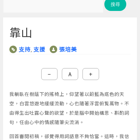
尋
關
鍵
靠山
字:
支持
支援
張培美
,
縮
重
放
−
A
+
小
設
大
字
字
字
型
型
型
大
大
大
我躺臥在樹蔭下的搖椅上，仰望著以蔚藍為底色的天
小。
小。
小。
空，白雲悠遊地緩緩流動，心也隨著浮雲俯覧萬物。不
由得生出吐露心聲的欲望，於是腦中開始構思、斟酌詞
句，任由心中的情感隨筆尖流淌。
回首審閱初稿，郤覺得用詞語意不夠恰當。這時，我信