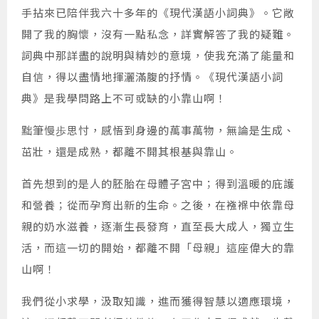
手拈來已陪伴我六十多年的《現代漢語小詞典》。它敞
開了我的胸懷，沒有一點私念，詳實解答了我的疑難。
詞典中那詳盡的說明與精妙的意境，使我充滿了能量和
自信，得以盡情地揮灑滿腹的抒情。《現代漢語小詞
典》是我學問路上不可或缺的小靠山啊！
黜筆慢歩思忖，感悟到身邊的萬事萬物，無論是生成、
茁壯，還是成熟，都離不開其根基與靠山。
首先想到的是人的胚胎在母體子宮中；得到溫暖的庇護
和營養；從而孕育出新的生命。之後，在襁褓中依靠母
親的奶水滋養，逐漸生長發育，直至長大成人，獨立生
活，而這一切的開始，都離不開「母親」這座偉大的靠
山啊！
我們從小求學，汲取知識，進而獲得智慧以適應環境，