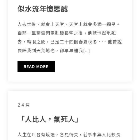
似水流年憶思誠
人去世後，就會上天堂，天堂上就會多添一顆星。
自那一聲驚雷閃電劃破長空之後，他就悄然地離
去，轉眼之間，已是二十四個春夏秋冬…… 他曾說
要陪我到天荒地老，卻早早離我[...]
READ MORE
2 4 月
「人比人，氣死人」
人生在世各有境遇，各見得失，若事事與人比較長