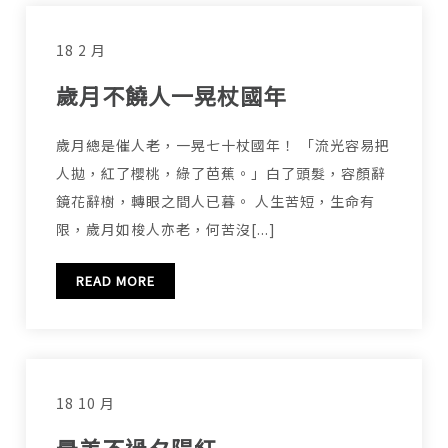
18 2 月
歲月不饒人一晃杖國年
歲月總是催人老，一晃七十杖國年！ 「流光容易把
人拋，紅了櫻桃，綠了芭蕉。」白了頭髮，容顏辭
鏡花辭樹，轉眼之間人已暮。 人生苦短，生命有
限，歲月如梭人亦老，何苦沒[...]
READ MORE
18 10 月