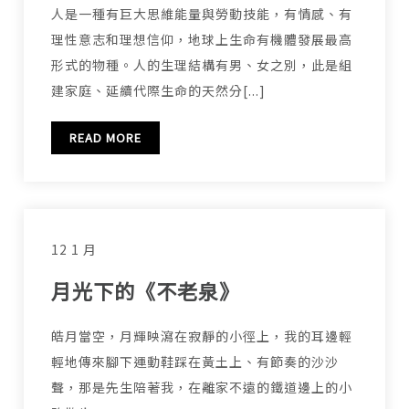
人是一種有巨大思維能量與勞動技能，有情感、有
理性意志和理想信仰，地球上生命有機體發展最高
形式的物種。人的生理結構有男、女之別，此是組
建家庭、延續代際生命的天然分[...]
READ MORE
12 1 月
月光下的《不老泉》
皓月當空，月輝映瀉在寂靜的小徑上，我的耳邊輕
輕地傳來腳下運動鞋踩在黃土上、有節奏的沙沙
聲，那是先生陪著我，在離家不遠的鐵道邊上的小