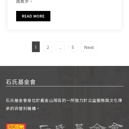
路散步。
READ MORE
文
Page
Page
Page
2
5
Next
1
...
章
分
頁
石氏基金會
石氏基金會是位於舊金山灣區的一所致力於公益服務與文化傳
承的非營利機構。