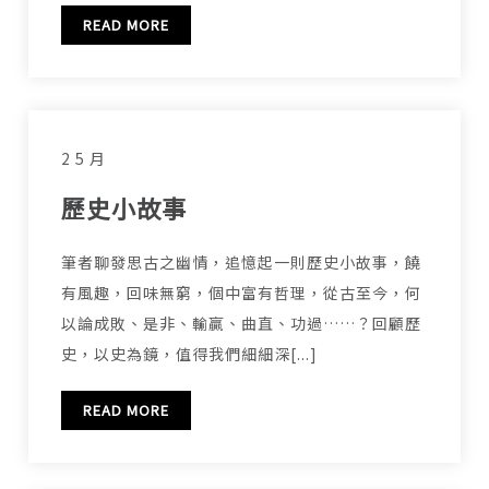
READ MORE
2 5 月
歷史小故事
筆者聊發思古之幽情，追憶起一則歷史小故事，饒
有風趣，回味無窮，個中富有哲理，從古至今，何
以論成敗、是非、輸贏、曲直、功過……？回顧歷
史，以史為鏡，值得我們細細深[...]
READ MORE