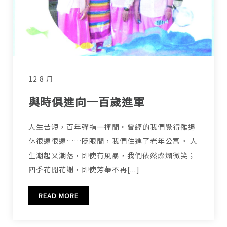
12 8 月
與時俱進向一百歲進軍
人生苦短，百年彈指一揮間。曾經的我們覺得離退
休很遠很遠……眨眼間，我們住進了老年公寓。 人
生潮起又潮落，即使有風暴，我們依然燦爛微笑；
四季花開花謝，即使芳華不再[...]
READ MORE