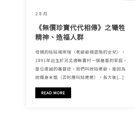
2 8 月
《無價珍寶代代相傳》之犧牲
精神、造福人群
母親的姑姑楊崇瑞（老爺爺楊雲階的女兒），
1891年出生於河北通縣農村一個基督的家庭，
是位虔誠的基督徒。我們叫她姑姥爺，是因為
她獨身未婚（否則應叫姑姥姥）。長大後[...]
READ MORE