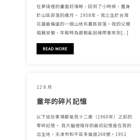
在夢境裡的畫面好清晰，回到了小時候，置身
於山區部落的歲月。 1958年，我岀生於台灣
花蓮最偏遠的一個山地布農族部落。我的父親
祖籍安徽，年輕時為避戰亂因緣際會來到[...]
READ MORE
12 8 月
童年的碎片記憶
以下這些事情都是我十二歲（1960年）之前的
零碎記憶。 我大腦裡殘存的最初記憶是在我的
出生地，天津市和平區多倫道268號。1951