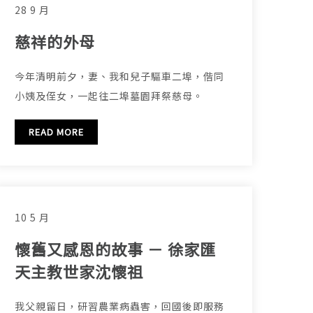
28 9 月
慈祥的外母
今年清明前夕，妻、我和兒子驅車二埠，偕同
小姨及侄女，一起往二埠墓園拜祭慈母。
READ MORE
10 5 月
懷舊又感恩的故事 － 徐家匯
天主教世家沈懷祖
我父親留日，研習農業病蟲害，回國後即服務