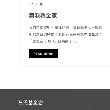
22 10 月
滴淚救全家
我的弟弟宏明，離休幹部，抗日戰爭七十四週
年紀念日的時候，他的女兒在電話中泣聲說：
「爸爸在 9 月 13 日病故了。」
READ MORE
石氏基金會