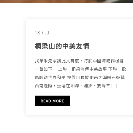
18 7 月
桐梁山的中美友情
我弟朱先家讀此文有感，特於中國潭城作楹聯
一首如下： 上聯：桐梁流傳中美故事 下聯：歇
馬歌頌世界和平 桐梁山位於湖南湘潭縣石鼓鎮
西南邊陲，坐落在湘潭、湘鄉、雙峰三[...]
READ MORE