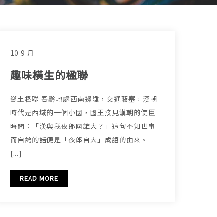
10 9 月
趣味橫生的楹聯
鄉土楹聯 吾黔地處西南邊陲，交通蔽塞，漢朝
時代是西域的一個小國，國王接見漢朝的使臣
時問：「漢與我夜郎國誰大？」這句不知世事
而自誇的話便是「夜郎自大」成語的由來。
[...]
READ MORE