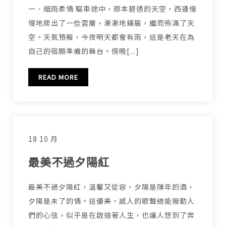
一．細雨柔情 驅車途中，原本碧透的天空，西邊慢
慢地爬出了一些雲層，漸漸地鋪展，繼而佈滿了天
空。天氣預報，今夜明天都會有雨，這是老天在為
自己的宿願準備的舞台。傍晚[...]
READ MORE
18 10 月
最美不過夕陽紅
最美不過夕陽紅，溫馨又從容，夕陽是陳年的酒，
夕陽是未了的情。這優美，感人的歌聲總能撥動人
們的心弦，似乎是在啟迪著人生，也讓人想到了奔