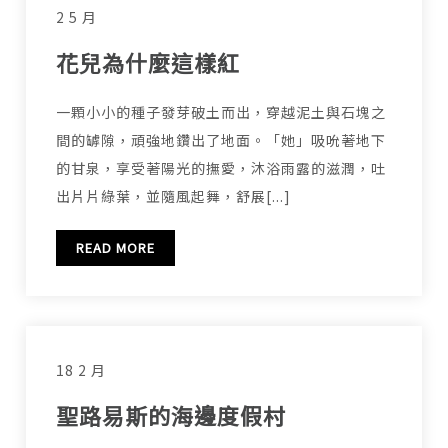
2 5 月
花兒為什麼這樣紅
一顆小小的種子發芽破土而出，穿越泥土與石塊之
間的罅隙，頑強地鑽出了地面。「她」吸吮著地下
的甘泉，享受著陽光的撫愛，沐浴雨露的滋潤，吐
出片片綠葉，並隨風起舞，舒展[...]
READ MORE
18 2 月
聖路易斯的海邊度假村