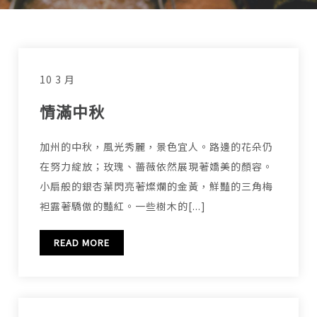
10 3 月
情滿中秋
加州的中秋，風光秀麗，景色宜人。路邊的花朵仍
在努力綻放；玫瑰、薔薇依然展現著嬌美的顏容。
小扇般的銀杏葉閃亮著燦爛的金黃，鮮豔的三角梅
袒露著驕傲的豔紅。一些樹木的[...]
READ MORE