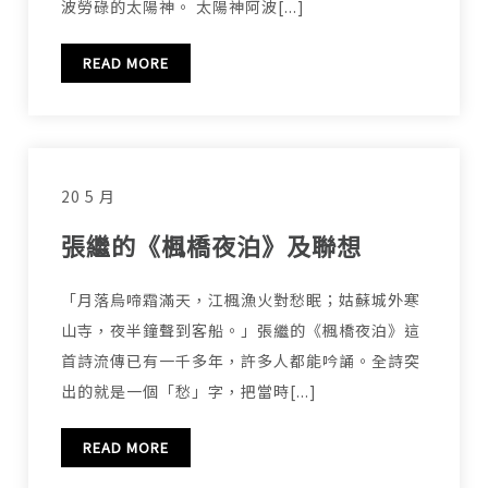
波勞碌的太陽神。 太陽神阿波[...]
READ MORE
20 5 月
張繼的《楓橋夜泊》及聯想
「月落烏啼霜滿天，江楓漁火對愁眠；姑蘇城外寒
山寺，夜半鐘聲到客船。」張繼的《楓橋夜泊》這
首詩流傳已有一千多年，許多人都能吟誦。全詩突
出的就是一個「愁」字，把當時[...]
READ MORE