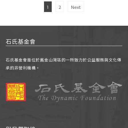
Page
Page
2
Next
1
章
分
頁
石氏基金會
石氏基金會是位於舊金山灣區的一所致力於公益服務與文化傳
承的非營利機構。