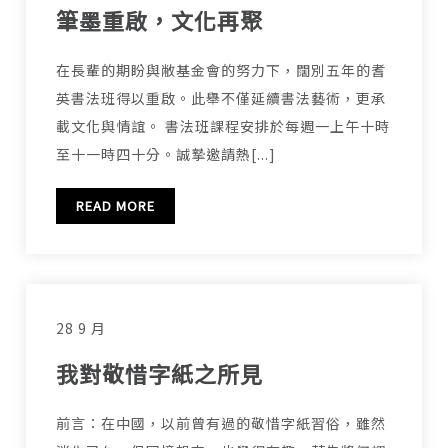
筆墨重啟，文化再聚
在長輩的期盼與敝基金會的努力下，闊別五年的耆
英書法班得以重啟。此舉不僅延續書法藝術，更承
載文化與情誼。 書法班課程安排於每週一上午十時
至十一時四十分。誠摯邀請熱[...]
READ MORE
28 9 月
我對敬惜字紙之所見
前言：在中國，以前曾有過的敬惜字紙習俗，雖然