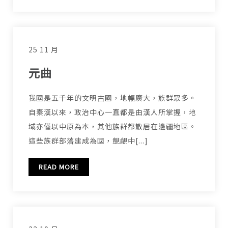
25 11 月
元曲
我國是五千年的文明古國，地幅廣大，族群眾多。
自秦漢以來，政治中心一直都是由漢人所掌握，地
域亦僅以中原為本，其他族群都散居在邊疆地區。
這些族群部落建成為國，覬覦中[...]
READ MORE