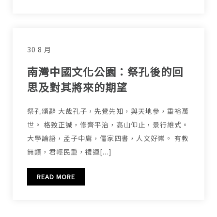
30 8 月
南灣中國文化公園：祭孔後的回
思及對其將來的期望
祭孔頌辭 大哉孔子，先覺先知，與天地參，垂裕萬
世。 格致正誠，修齊平治，高山仰止，景行維式。
大學論語，孟子中庸，儒家四書，人文好崇。 有教
無類，君輕民重，禮運[...]
READ MORE
文