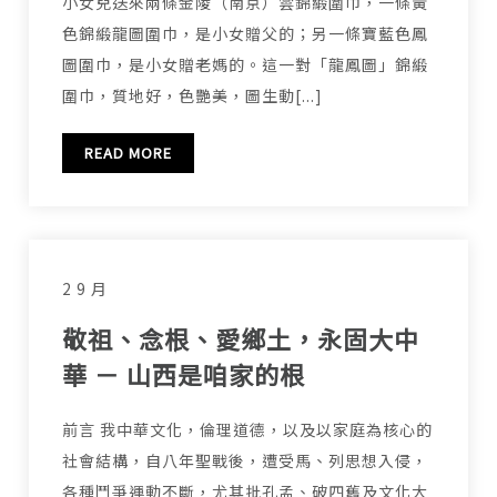
小女兒送來兩條金陵（南京）雲錦緞圍巾，一條黃
色錦緞龍圖圍巾，是小女贈父的；另一條寶藍色鳳
圖圍巾，是小女贈老媽的。這一對「龍鳳圖」錦緞
圍巾，質地好，色艷美，圖生動[...]
READ MORE
2 9 月
敬祖、念根、愛鄉土，永固大中
華 － 山西是咱家的根
前言 我中華文化，倫理道德，以及以家庭為核心的
社會結構，自八年聖戰後，遭受馬、列思想入侵，
各種鬥爭運動不斷，尤其批孔孟、破四舊及文化大