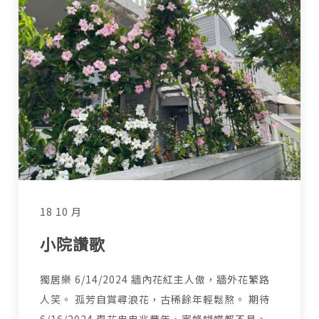
18 10 月
小院讚歌
獨居樂 6/14/2024 牆內花紅主人傲，牆外花繁路
人笑。 孤芳自賞尋浪花，古稀餘年輕鬆熬。 期待
6/16/2024 棗花串串兆豐年，蜜蜂蝴蝶都不見。