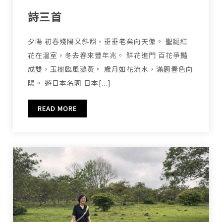
詩三首
夕陽 初春殘陽又斜照，垂垂老矣向天傲。 聖誕紅
花在溫室，冬去春來豐年兆。 鮮花進門 百花爭豔
成雙，玉樹臨風鵝黃。 歲月如花流水，滿園春色向
陽。 遊日本名園 日本[...]
READ MORE