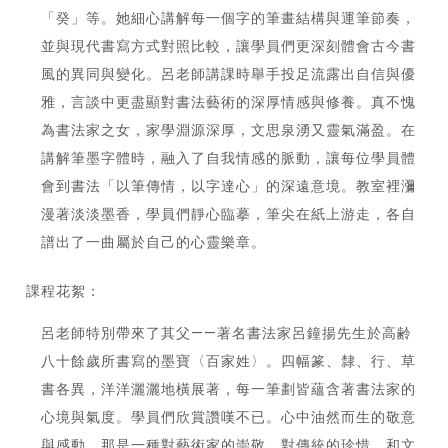
「癸」等。她細心講解每一個字的筆畫結構與運筆節奏，
並與現代書寫方式對照比較，讓學員們更深刻體會古今書
風的異同與變化。呂老師講課時舉手投足流露出自信與優
雅，言談中更盡顯對書法藝術的深厚情感與修養。真不愧
為書法家之女，家學淵源深厚，文思泉湧又靈氣滿盈。在
講解筆墨字體時，融入了自我情感的脈動，讓每位學員體
會到書法「以筆傳情，以字達心」的深遠意境。教室裡瀰
漫著淡淡墨香，學員們靜心臨摹，筆尖在紙上游走，各自
譜出了一曲屬於自己的心靈樂章。
課程花絮：
呂老師特別帶來了其父——著名書法家呂鐘揚先生於高齢
八十餘歲所書寫的墨寶〈百家姓〉。四幅篆、隸、行、草
書各異，洋洋灑灑地橫展著，每一筆劃皆蘊含著書法家的
心境與氣度。學員們欣賞讚嘆不已。心中油然而生的敬意
與感動，那是一種對藝術家的崇敬、對傳統的珍惜、和文