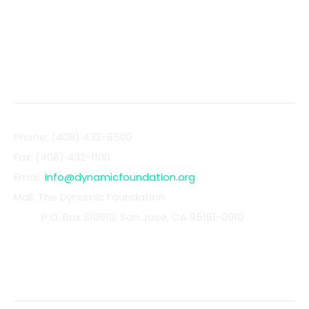
Contact Us
Phone: (408) 432-8500
Fax: (408) 432-1100
Email:
info@dynamicfoundation.org
Mail: The Dynamic Foundation
P.O. Box 610910, San Jose, CA 95161-0910
Projects