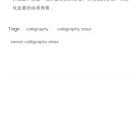
化血脈的由衷致敬。
Tags :
calligraphy
calligraphy class
senior calligraphy class
The Dynamic Foundation
The Dynamic Foundation is a nonprofit
organization in the San Francisco Bay Area
dedicated to charitable service and the
preservation of traditional Chinese culture.