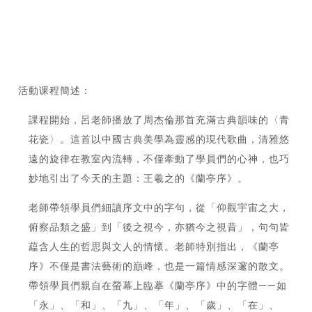
活動课程簡述：
課程開始，呂老師播放了周杰倫那首充滿古典韻味的〈青
花瓷〉。這首以中國古典美學為靈感的現代歌曲，清雅悠
遠的旋律在教室內流轉，不僅牽動了學員們的心神，也巧
妙地引出了今天的主題：王羲之的《蘭亭序》。
老師帶領學員們細讀序文中的字句，從「仰觀宇宙之大，
俯察品類之盛」到「後之視今，亦猶今之視昔」，句句皆
藴含人生的哲思與文人的情懷。老師特別指出，《蘭亭
序》不僅是書法藝術的巔峰，也是一篇情感深邃的散文。
帶領學員們親自在螢幕上臨摹《蘭亭序》中的字體——如
「永」、「和」、「九」、「年」、「歲」、「在」、