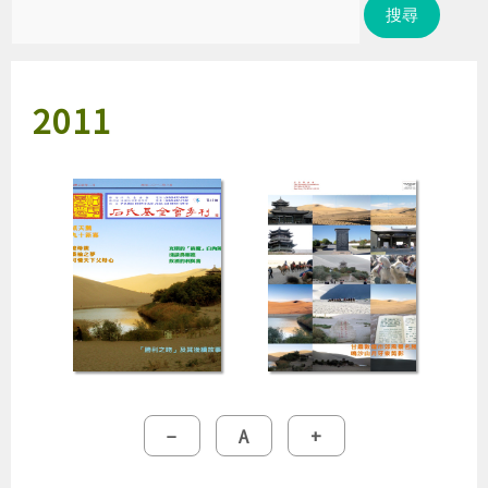
尋
關
鍵
2011
字:
縮
重
放
−
A
+
小
設
大
字
字
字
型
型
型