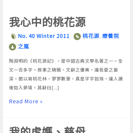
大
大
大
小。
小。
小。
我心中的桃花源
No. 40 Winter 2011
桃花源
療養院
,
之嵐
陶淵明的《桃花源記》，是中國古典文學名著之一。全
文一百多字。敘事之精簡，文辭之優美，讓我愛之最
深。猶以寫桃花林，寥寥數筆，真是字字如珠，讓人讀
後如入夢境。其辭曰[...]
Read More »
我的虎媽、慈母